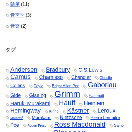
随筆
(11)
音声学
(3)
音楽
(2)
タグ
Andersen
Bradbury
C.S.Lewis
Camus
Chamisso
Chandler
Christie
Gaboriau
Collins
Doyle
Edgar Allan Poe
Grimm
Gide
Gissing
Hammett
Hauff
Heinlein
Haruki Murakami
Kästner
Hemingway
Leroux
Kirino
Nietzsche
Murakami
Pierre Lemaitre
Mallarmé
Ross Macdonald
Poe
Saint-
Robert Frost