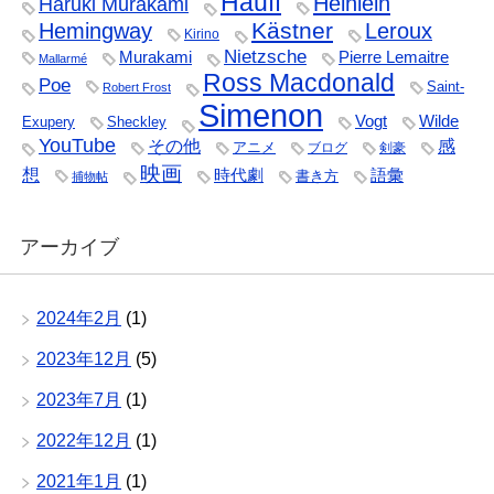
Hauff
Heinlein
Haruki Murakami
Kästner
Hemingway
Leroux
Kirino
Nietzsche
Murakami
Pierre Lemaitre
Mallarmé
Ross Macdonald
Poe
Saint-
Robert Frost
Simenon
Vogt
Wilde
Exupery
Sheckley
YouTube
その他
感
アニメ
ブログ
剣豪
映画
想
時代劇
語彙
書き方
捕物帖
アーカイブ
2024年2月
(1)
2023年12月
(5)
2023年7月
(1)
2022年12月
(1)
2021年1月
(1)