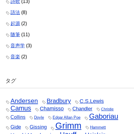
詩歌
(13)
語法
(8)
起源
(2)
随筆
(11)
音声学
(3)
音楽
(2)
タグ
Andersen
Bradbury
C.S.Lewis
Camus
Chamisso
Chandler
Christie
Gaboriau
Collins
Doyle
Edgar Allan Poe
Grimm
Gide
Gissing
Hammett