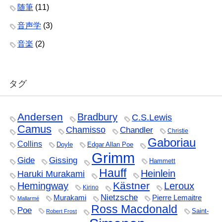
随筆
(11)
音声学
(3)
音楽
(2)
タグ
Andersen
Bradbury
C.S.Lewis
Camus
Chamisso
Chandler
Christie
Gaboriau
Collins
Doyle
Edgar Allan Poe
Grimm
Gide
Gissing
Hammett
Hauff
Heinlein
Haruki Murakami
Kästner
Hemingway
Leroux
Kirino
Nietzsche
Murakami
Pierre Lemaitre
Mallarmé
Ross Macdonald
Poe
Saint-
Robert Frost