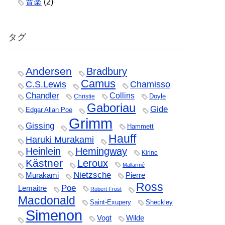
音楽
(2)
タグ
Andersen
Bradbury
Camus
C.S.Lewis
Chamisso
Chandler
Collins
Doyle
Christie
Gaboriau
Gide
Edgar Allan Poe
Grimm
Gissing
Hammett
Hauff
Haruki Murakami
Heinlein
Hemingway
Kirino
Kästner
Leroux
Mallarmé
Nietzsche
Murakami
Pierre
Ross
Poe
Lemaitre
Robert Frost
Macdonald
Saint-Exupery
Sheckley
Simenon
Vogt
Wilde