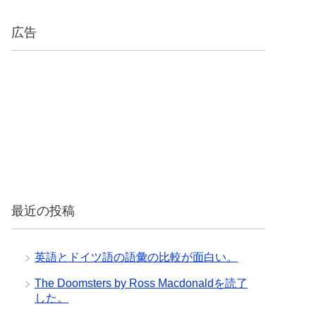
広告
最近の投稿
英語とドイツ語の語彙の比較が面白い。
The Doomsters by Ross Macdonaldを読了
した。