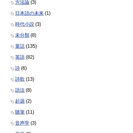
方法論
(3)
日本語の未来
(1)
時代小説
(3)
未分類
(8)
童話
(135)
英語
(82)
詩
(6)
詩歌
(13)
語法
(8)
起源
(2)
随筆
(11)
音声学
(3)