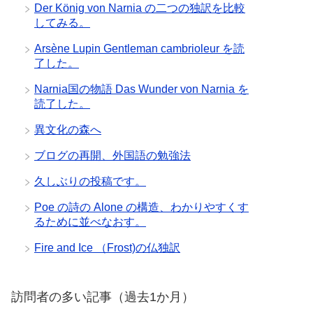
Der König von Narnia の二つの独訳を比較
してみる。
Arsène Lupin Gentleman cambrioleur を読
了した。
Narnia国の物語 Das Wunder von Narnia を
読了した。
異文化の森へ
ブログの再開、外国語の勉強法
久しぶりの投稿です。
Poe の詩の Alone の構造、わかりやすくす
るために並べなおす。
Fire and Ice （Frost)の仏独訳
訪問者の多い記事（過去1か月）