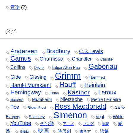
音楽
(2)
タグ
Andersen
Bradbury
C.S.Lewis
Camus
Chamisso
Chandler
Christie
Gaboriau
Collins
Doyle
Edgar Allan Poe
Grimm
Gide
Gissing
Hammett
Hauff
Heinlein
Haruki Murakami
Kästner
Hemingway
Leroux
Kirino
Nietzsche
Murakami
Pierre Lemaitre
Mallarmé
Ross Macdonald
Poe
Saint-
Robert Frost
Simenon
Vogt
Wilde
Exupery
Sheckley
YouTube
その他
感
アニメ
ブログ
剣豪
映画
想
時代劇
語彙
書き方
捕物帖