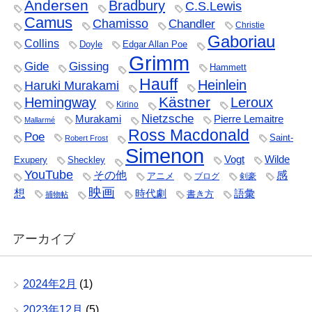
Andersen
Bradbury
C.S.Lewis
Camus
Chamisso
Chandler
Christie
Gaboriau
Collins
Doyle
Edgar Allan Poe
Grimm
Gide
Gissing
Hammett
Hauff
Heinlein
Haruki Murakami
Kästner
Hemingway
Leroux
Kirino
Nietzsche
Murakami
Pierre Lemaitre
Mallarmé
Ross Macdonald
Poe
Saint-
Robert Frost
Simenon
Vogt
Wilde
Exupery
Sheckley
YouTube
その他
感
アニメ
ブログ
剣豪
映画
想
時代劇
語彙
書き方
捕物帖
アーカイブ
2024年2月
(1)
2023年12月
(5)