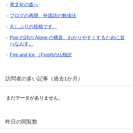
異文化の森へ
ブログの再開、外国語の勉強法
久しぶりの投稿です。
Poe の詩の Alone の構造、わかりやすくするために並
べなおす。
Fire and Ice （Frost)の仏独訳
訪問者の多い記事（過去1か月）
まだデータがありません。
昨日の閲覧数