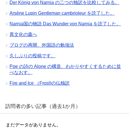
Der König von Narnia の二つの独訳を比較してみる。
Arsène Lupin Gentleman cambrioleur を読了した。
Narnia国の物語 Das Wunder von Narnia を読了した。
異文化の森へ
ブログの再開、外国語の勉強法
久しぶりの投稿です。
Poe の詩の Alone の構造、わかりやすくするために並
べなおす。
Fire and Ice （Frost)の仏独訳
訪問者の多い記事（過去1か月）
まだデータがありません。