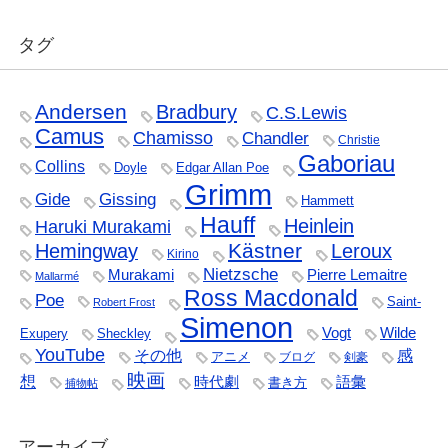
タグ
Andersen
Bradbury
C.S.Lewis
Camus
Chamisso
Chandler
Christie
Gaboriau
Collins
Doyle
Edgar Allan Poe
Grimm
Gide
Gissing
Hammett
Hauff
Heinlein
Haruki Murakami
Kästner
Hemingway
Leroux
Kirino
Nietzsche
Murakami
Pierre Lemaitre
Mallarmé
Ross Macdonald
Poe
Saint-
Robert Frost
Simenon
Vogt
Wilde
Exupery
Sheckley
YouTube
その他
感
アニメ
ブログ
剣豪
映画
想
時代劇
語彙
書き方
捕物帖
アーカイブ