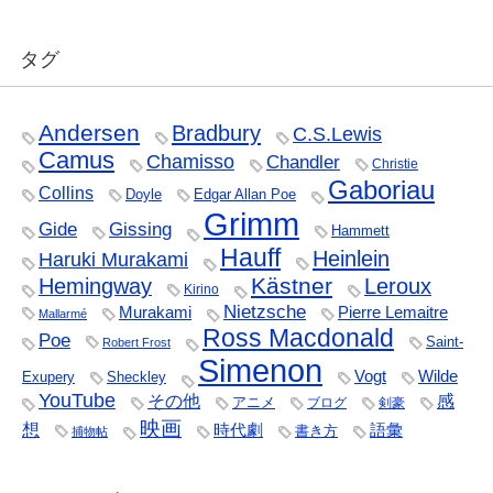
タグ
Andersen
Bradbury
C.S.Lewis
Camus
Chamisso
Chandler
Christie
Gaboriau
Collins
Doyle
Edgar Allan Poe
Grimm
Gide
Gissing
Hammett
Hauff
Heinlein
Haruki Murakami
Kästner
Hemingway
Leroux
Kirino
Nietzsche
Murakami
Pierre Lemaitre
Mallarmé
Ross Macdonald
Poe
Saint-
Robert Frost
Simenon
Vogt
Wilde
Exupery
Sheckley
YouTube
その他
感
アニメ
ブログ
剣豪
映画
想
時代劇
語彙
書き方
捕物帖