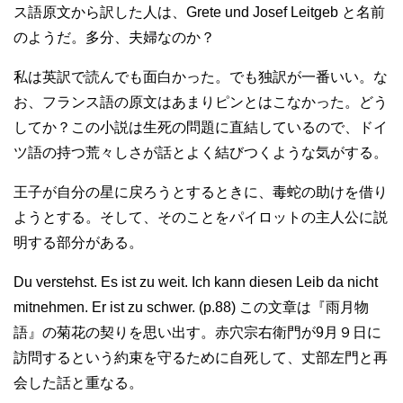
ス語原文から訳した人は、Grete und Josef Leitgeb と名前
のようだ。多分、夫婦なのか？
私は英訳で読んでも面白かった。でも独訳が一番いい。な
お、フランス語の原文はあまりピンとはこなかった。どう
してか？この小説は生死の問題に直結しているので、ドイ
ツ語の持つ荒々しさが話とよく結びつくような気がする。
王子が自分の星に戻ろうとするときに、毒蛇の助けを借り
ようとする。そして、そのことをパイロットの主人公に説
明する部分がある。
Du verstehst. Es ist zu weit. Ich kann diesen Leib da nicht
mitnehmen. Er ist zu schwer. (p.88) この文章は『雨月物
語』の菊花の契りを思い出す。赤穴宗右衛門が9月９日に
訪問するという約束を守るために自死して、丈部左門と再
会した話と重なる。