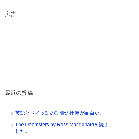
広告
最近の投稿
英語とドイツ語の語彙の比較が面白い。
The Doomsters by Ross Macdonaldを読了
した。