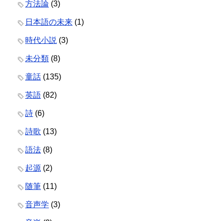
方法論
(3)
日本語の未来
(1)
時代小説
(3)
未分類
(8)
童話
(135)
英語
(82)
詩
(6)
詩歌
(13)
語法
(8)
起源
(2)
随筆
(11)
音声学
(3)