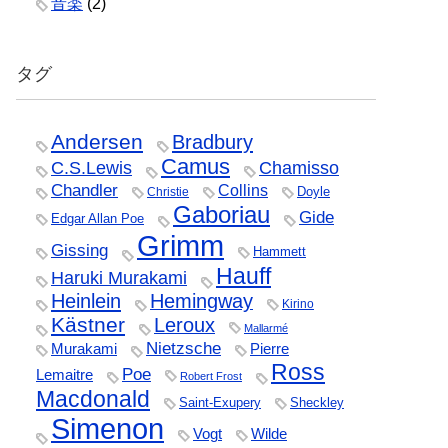
音楽
(2)
タグ
Andersen
Bradbury
Camus
C.S.Lewis
Chamisso
Chandler
Collins
Doyle
Christie
Gaboriau
Gide
Edgar Allan Poe
Grimm
Gissing
Hammett
Hauff
Haruki Murakami
Heinlein
Hemingway
Kirino
Kästner
Leroux
Mallarmé
Nietzsche
Murakami
Pierre
Ross
Poe
Lemaitre
Robert Frost
Macdonald
Saint-Exupery
Sheckley
Simenon
Vogt
Wilde