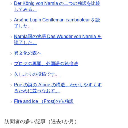
Der König von Narnia の二つの独訳を比較
してみる。
Arsène Lupin Gentleman cambrioleur を読
了した。
Narnia国の物語 Das Wunder von Narnia を
読了した。
異文化の森へ
ブログの再開、外国語の勉強法
久しぶりの投稿です。
Poe の詩の Alone の構造、わかりやすくす
るために並べなおす。
Fire and Ice （Frost)の仏独訳
訪問者の多い記事（過去1か月）