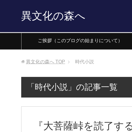
異文化の森へ
ご挨拶（このブログの始まりについて）
異文化の森へ
TOP
時代小説
「時代小説」の記事一覧
『大菩薩峠を読了す