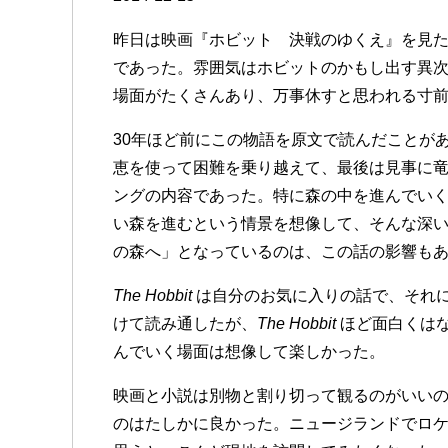
昨日は映画『ホビット 決戦のゆくえ』を見
であった。雰囲気はホビットのかもし出す異
場面がたくさんあり、万事休すと思われる寸
30年ほど前にこの物語を原文で読んだことが
恵を使って困難を乗り越えて、最後は見事に
ングの内容であった。特に森の中を進んでい
い森を進むという情景を想像して、そんな深
の森へ」となっているのは、この話の影響も
The Hobbit
は自分のお気に入りの話で、それ
けて読み通したが、
The Hobbit
ほど面白くは
んでいく場面は想像して楽しかった。
映画と小説は別物と割り切って観るのがいいの
のはたしかに良かった。ニュージランドでロ