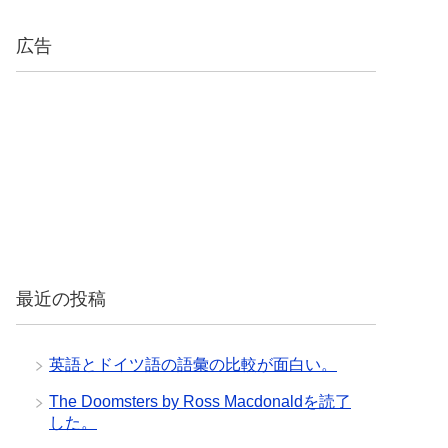
広告
最近の投稿
英語とドイツ語の語彙の比較が面白い。
The Doomsters by Ross Macdonaldを読了
した。