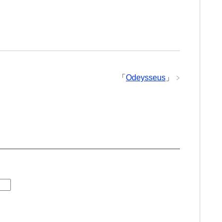
。
「
Odeysseus
」