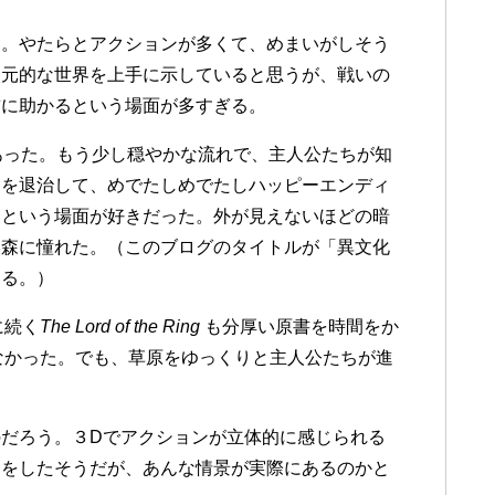
た。やたらとアクションが多くて、めまいがしそう
次元的な世界を上手に示していると思うが、戦いの
前に助かるという場面が多すぎる。
あった。もう少し穏やかな流れで、主人公たちが知
竜を退治して、めでたしめでたしハッピーエンディ
くという場面が好きだった。外が見えないほどの暗
い森に憧れた。（このブログのタイトルが「異文化
ある。）
に続く
The Lord of the Ring
も分厚い原書を時間をか
なかった。でも、草原をゆっくりと主人公たちが進
だろう。３Dでアクションが立体的に感じられる
ケをしたそうだが、あんな情景が実際にあるのかと