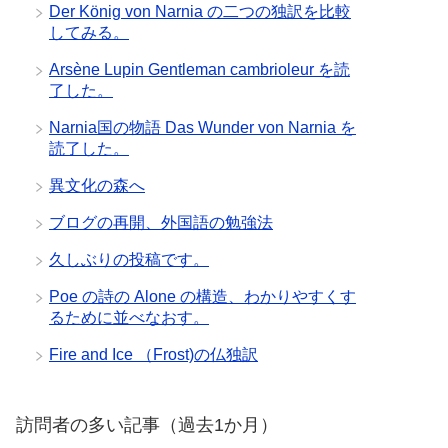
Der König von Narnia の二つの独訳を比較
してみる。
Arsène Lupin Gentleman cambrioleur を読
了した。
Narnia国の物語 Das Wunder von Narnia を
読了した。
異文化の森へ
ブログの再開、外国語の勉強法
久しぶりの投稿です。
Poe の詩の Alone の構造、わかりやすくす
るために並べなおす。
Fire and Ice （Frost)の仏独訳
訪問者の多い記事（過去1か月）