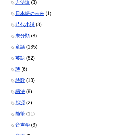
方法論
(3)
日本語の未来
(1)
時代小説
(3)
未分類
(8)
童話
(135)
英語
(82)
詩
(6)
詩歌
(13)
語法
(8)
起源
(2)
随筆
(11)
音声学
(3)