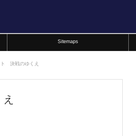
Sitemaps
ット 決戦のゆくえ
くえ