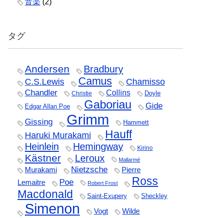
音楽
(2)
タグ
Andersen
Bradbury
Camus
C.S.Lewis
Chamisso
Chandler
Collins
Doyle
Christie
Gaboriau
Gide
Edgar Allan Poe
Grimm
Gissing
Hammett
Hauff
Haruki Murakami
Heinlein
Hemingway
Kirino
Kästner
Leroux
Mallarmé
Nietzsche
Murakami
Pierre
Ross
Poe
Lemaitre
Robert Frost
Macdonald
Saint-Exupery
Sheckley
Simenon
Vogt
Wilde