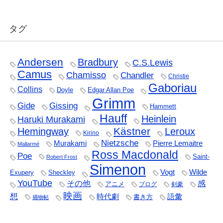
タグ
Andersen
Bradbury
C.S.Lewis
Camus
Chamisso
Chandler
Christie
Gaboriau
Collins
Doyle
Edgar Allan Poe
Grimm
Gide
Gissing
Hammett
Hauff
Heinlein
Haruki Murakami
Kästner
Hemingway
Leroux
Kirino
Nietzsche
Murakami
Pierre Lemaitre
Mallarmé
Ross Macdonald
Poe
Saint-
Robert Frost
Simenon
Vogt
Wilde
Exupery
Sheckley
YouTube
その他
感
アニメ
ブログ
剣豪
映画
想
時代劇
語彙
書き方
捕物帖