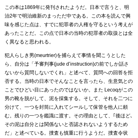
この本は1869年に発刊されたようだ。日本で言うと、明
治2年で明治維新のまっただ中である。この本を読んで興
味を感じた点は、すでに犯罪者の人権を守るという考えが
あったことだ。この点で日本の当時の犯罪者の取扱とは全
く異なると思われる。
犯人らしき男(meurtrier)を捕らえて事情を聞こうとした
ら、自分は「予審判事(jude d’instruction)の前でしか話さ
ないから質問しないでくれ」と述べて、質問への回答を拒
否する。当時の日本でそんなことを言ったら、生意気との
ことでひどい目にあったのではないか。また Lecoqがこの
男の靴を脱がして、泥を採集する。そして、それを二つに
分けて、一つを封筒に入れてシールして保管を他人に頼
む。残りの一つを鑑識に渡す。その理由として、｢後ほど､
その泥は自分とは関係ないと否認されないようするため
だ」と述べている。捜査も慎重に行うようだ。捜査令状