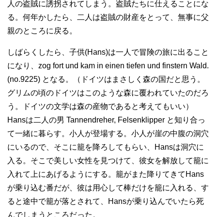
人の盗賊に誘拐されてしまう。盗賊たちに仕えることにな
る。何年かしたら、二人は盗賊の財産をとって、無事に父
親のところに戻る。
しばらくしたら、子供(Hans)は一人で冒険の旅に出ること
になり、zog fort und kam in einen tiefen und finstern Wald.
(no.9225) となる。（ドイツはまさしく森の国だと思う。
グリムの頃のドイツはこのような森に覆われていたのだろ
う。ドイツの文学は森の産物であると考えてもいい）
Hansは二人の男 Tannendreher, Felsenklipper と知り合っ
て一緒に暮らす。小人が登場する。小人が崖の中腹の洞穴
にいるので、そこに籠を降ろしてもらい、Hansは洞穴に
入る。そこで美しい女性を見つけて、彼女を解放して籠に
入れて上にあげるようにする。籠がまた降りてきてHans
が乗り込む番だが、彼は用心して棒だけを籠に入れる、す
ると途中で籠が落とされて、Hansが乗り込んでいたら死
んでしまうところだった。