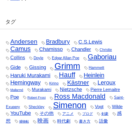
タグ
Andersen
Bradbury
C.S.Lewis
Camus
Chamisso
Chandler
Christie
Gaboriau
Collins
Doyle
Edgar Allan Poe
Grimm
Gide
Gissing
Hammett
Hauff
Heinlein
Haruki Murakami
Kästner
Hemingway
Leroux
Kirino
Nietzsche
Murakami
Pierre Lemaitre
Mallarmé
Ross Macdonald
Poe
Saint-
Robert Frost
Simenon
Vogt
Wilde
Exupery
Sheckley
YouTube
その他
感
アニメ
ブログ
剣豪
映画
想
時代劇
語彙
書き方
捕物帖