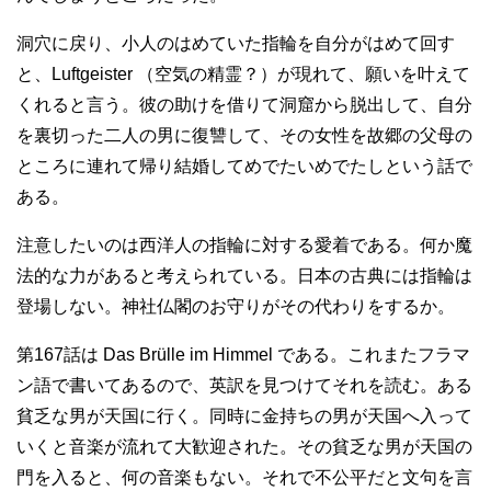
洞穴に戻り、小人のはめていた指輪を自分がはめて回す
と、Luftgeister （空気の精霊？）が現れて、願いを叶えて
くれると言う。彼の助けを借りて洞窟から脱出して、自分
を裏切った二人の男に復讐して、その女性を故郷の父母の
ところに連れて帰り結婚してめでたいめでたしという話で
ある。
注意したいのは西洋人の指輪に対する愛着である。何か魔
法的な力があると考えられている。日本の古典には指輪は
登場しない。神社仏閣のお守りがその代わりをするか。
第167話は Das Brülle im Himmel である。これまたフラマ
ン語で書いてあるので、英訳を見つけてそれを読む。ある
貧乏な男が天国に行く。同時に金持ちの男が天国へ入って
いくと音楽が流れて大歓迎された。その貧乏な男が天国の
門を入ると、何の音楽もない。それで不公平だと文句を言