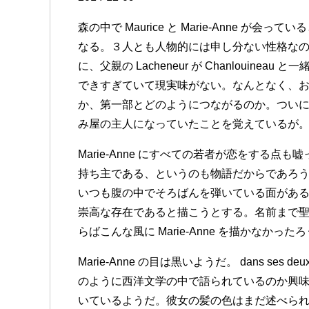
森の中で Maurice と Marie-Anne が会
なる。３人とも人物的には申し分ない性格な
に、父親の Lacheneur が Chanlouin
できすぎていて現実味がない。なんとなく、
か、第一部とどのようにつながるのか。ついには
み屋の主人になっていたことを覚えているが
Marie-Anne にすべての若者が恋をする
持ち主である、というのも物語だからであろ
いつも腹の中でそろばんを弾いている面がある。そ
崇高な存在であると描こうとする。名前まで
らばこんな風に Marie-Anne を描かなかった
Marie-Anne の目は黒いようだ。 dans ses deux 
のように西洋文学の中で語られているのか興
いているようだ。彼女の髪の色はまだ述べら