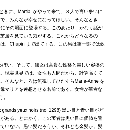
っているときに、Martial がやって来て、３人で言い争いに
ので、みんなが幸せになってほしい。そんなとき
eau と一緒にその場面に登場する。このあたり、かなり話が
お芝居を見ている気がする。これからどうなるの
、Chupin まで出てくる。この男は第一部では飲
。
点も嘘っぽい。そして、彼女は高貴な性格と美しい容姿の
う。現実世界では、女性も人間だから、計算高くて
んなところは無視してひたすらMarie-Anne を
聖母マリアを連想させる名前である。女性が筆者な
ろう。
grands yeux noirs (no. 1298) 黒い目と青い目がど
味がある。とにかく、この著者は黒い目に価値を置
れていない。黒い髪だろうか、それとも金髪か。髪