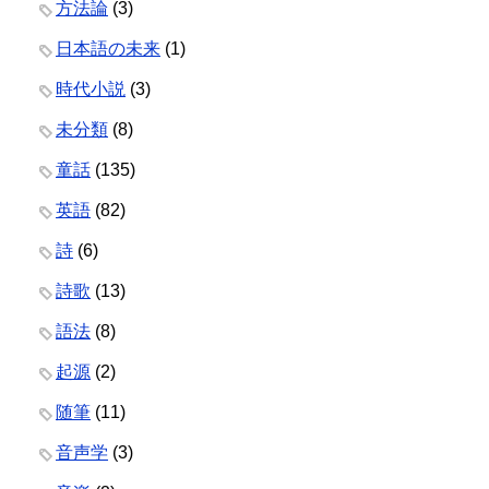
方法論
(3)
日本語の未来
(1)
時代小説
(3)
未分類
(8)
童話
(135)
英語
(82)
詩
(6)
詩歌
(13)
語法
(8)
起源
(2)
随筆
(11)
音声学
(3)