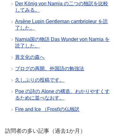
Der König von Narnia の二つの独訳を比較
してみる。
Arsène Lupin Gentleman cambrioleur を読
了した。
Narnia国の物語 Das Wunder von Narnia を
読了した。
異文化の森へ
ブログの再開、外国語の勉強法
久しぶりの投稿です。
Poe の詩の Alone の構造、わかりやすくす
るために並べなおす。
Fire and Ice （Frost)の仏独訳
訪問者の多い記事（過去1か月）