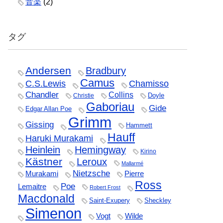
音楽
(2)
タグ
Andersen
Bradbury
Camus
C.S.Lewis
Chamisso
Chandler
Collins
Doyle
Christie
Gaboriau
Gide
Edgar Allan Poe
Grimm
Gissing
Hammett
Hauff
Haruki Murakami
Heinlein
Hemingway
Kirino
Kästner
Leroux
Mallarmé
Nietzsche
Murakami
Pierre
Ross
Poe
Lemaitre
Robert Frost
Macdonald
Saint-Exupery
Sheckley
Simenon
Vogt
Wilde