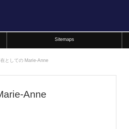
Sitemaps
としての Marie-Anne
ie-Anne