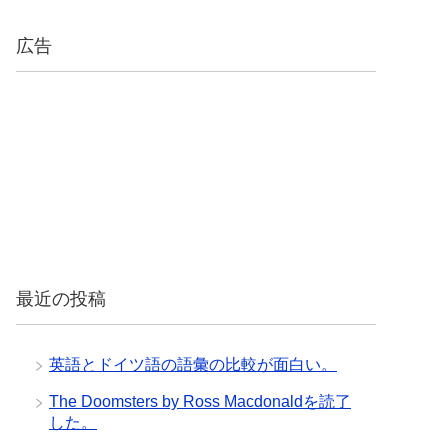
広告
最近の投稿
英語とドイツ語の語彙の比較が面白い。
The Doomsters by Ross Macdonaldを読了
した。