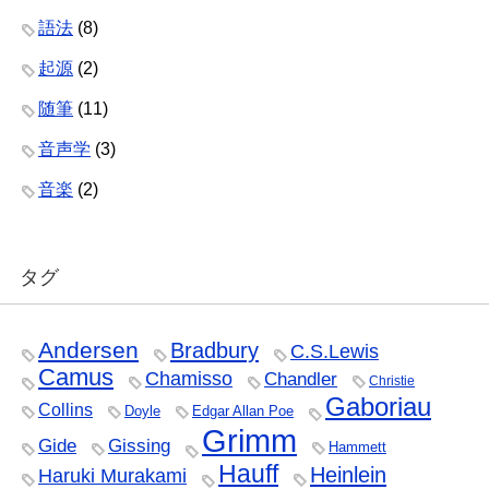
語法
(8)
起源
(2)
随筆
(11)
音声学
(3)
音楽
(2)
タグ
Andersen
Bradbury
C.S.Lewis
Camus
Chamisso
Chandler
Christie
Gaboriau
Collins
Doyle
Edgar Allan Poe
Grimm
Gide
Gissing
Hammett
Hauff
Heinlein
Haruki Murakami