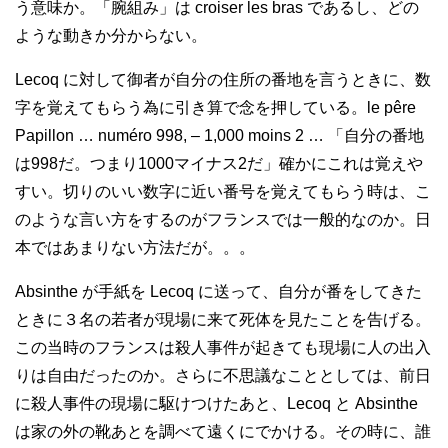
う意味か。「腕組み」は croiser les bras であるし、どの
ような動きか分からない。
Lecoq に対して御者が自分の住所の番地を言うときに、数
字を覚えてもらう為に引き算で念を押している。le pêre
Papillon … numéro 998, – 1,000 moins 2 … 「自分の番地
は998だ。つまり1000マイナス2だ」確かにこれは覚えや
すい。切りのいい数字に近い番号を覚えてもらう時は、こ
のような言い方をするのがフランスでは一般的なのか。日
本ではあまりない方法だが。。。
Absinthe が手紙を Lecoq に送って、自分が番をしてきた
ときに３名の若者が現場に来て死体を見たことを告げる。
この当時のフランスは殺人事件が起きても現場に人の出入
りは自由だったのか。さらに不思議なこととしては、前日
に殺人事件の現場に駆けつけたあと、Lecoq と Absinthe
は家の外の靴あとを調べて遠くにでかける。その時に、誰