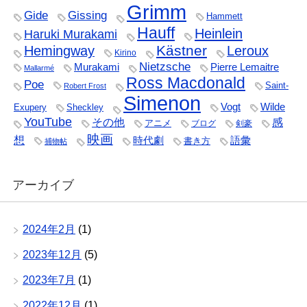
Grimm
Gide
Gissing
Hammett
Hauff
Heinlein
Haruki Murakami
Kästner
Hemingway
Leroux
Kirino
Nietzsche
Murakami
Pierre Lemaitre
Mallarmé
Ross Macdonald
Poe
Saint-
Robert Frost
Simenon
Vogt
Wilde
Exupery
Sheckley
YouTube
その他
感
アニメ
ブログ
剣豪
映画
想
時代劇
語彙
書き方
捕物帖
アーカイブ
2024年2月
(1)
2023年12月
(5)
2023年7月
(1)
2022年12月
(1)