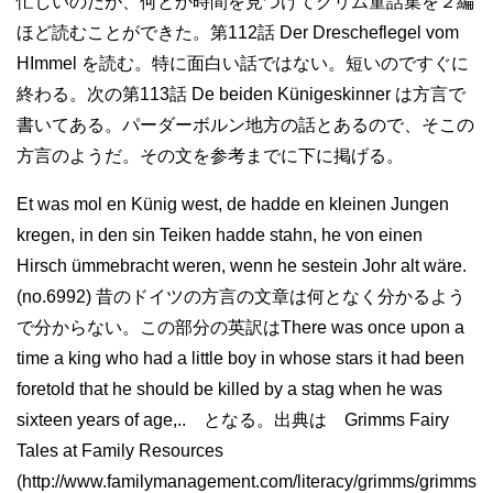
忙しいのだが、何とか時間を見つけてグリム童話集を２編
ほど読むことができた。第112話 Der Drescheflegel vom
HImmel を読む。特に面白い話ではない。短いのですぐに
終わる。次の第113話 De beiden Künigeskinner は方言で
書いてある。パーダーボルン地方の話とあるので、そこの
方言のようだ。その文を参考までに下に掲げる。
Et was mol en Künig west, de hadde en kleinen Jungen
kregen, in den sin Teiken hadde stahn, he von einen
Hirsch ümmebracht weren, wenn he sestein Johr alt wäre.
(no.6992) 昔のドイツの方言の文章は何となく分かるよう
で分からない。この部分の英訳はThere was once upon a
time a king who had a little boy in whose stars it had been
foretold that he should be killed by a stag when he was
sixteen years of age,.. となる。出典は Grimms Fairy
Tales at Family Resources
(http://www.familymanagement.com/literacy/grimms/grimms