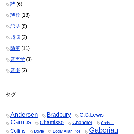
詩
(6)
詩歌
(13)
語法
(8)
起源
(2)
随筆
(11)
音声学
(3)
音楽
(2)
タグ
Andersen
Bradbury
C.S.Lewis
Camus
Chamisso
Chandler
Christie
Gaboriau
Collins
Doyle
Edgar Allan Poe