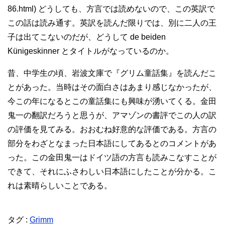
86.html) どうしても、方言では読めないので、この英訳で
この話は読み通す。英訳を読んだ限りでは、別に二人の王
子は出てこないのだが、どうして de beiden
Künigeskinner とタイトルがなっているのか。
昔、中学生の頃、岩波文庫で『グリム童話集』を読んだこ
とがあった。当時はその面白さはあまり感じなかったが、
今この年になるとこの童話集にも興味が湧いてくる。金田
鬼一の翻訳だろうと思うが、アマゾンの書評でこの人の訳
の評価を見てみる。おおむね好意的な評価である。方言の
部分をわざとなまった日本語にしてあるとのコメントがあ
った。この金田鬼一はドイツ語の方言も読みこなすことが
できて、それにふさわしい日本語にしたことが分かる。こ
れは素晴らしいことである。
タグ :
Grimm