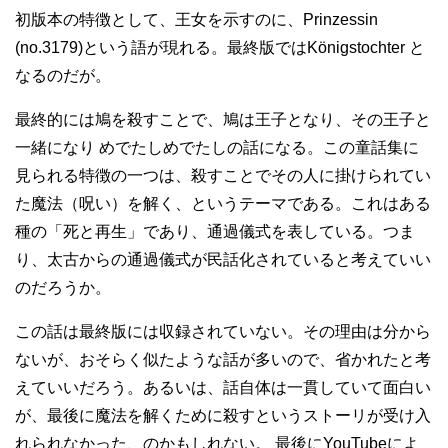
初版本の特徴として、王女を示すのに、Prinzessin
(no.3179)という語が現れる。最終版ではKönigstochter と
なるのだが。
最終的には鳩を殺すことで、鳩は王子となり、その王子と
一緒になり めでたしめでたしの話になる。この童話集に
見られる特徴の一つは、殺すことでその人に掛けられてい
た魔法（呪い）を解く、というテーマである。これはある
種の「死と再生」であり、通過儀式を表している。つま
り、太古からの通過儀式が民話化されていると考えていい
のだろうか。
この話は最終版には収録されていない。その理由は分から
ないが、おそらく似たような話が多いので、省かれたと考
えていいだろう。あるいは、話自体は一貫していて面白い
が、最後に魔法を解くために殺すというストーリが受け入
れられなかった、のかもしれない。 最後にYouTubeによ