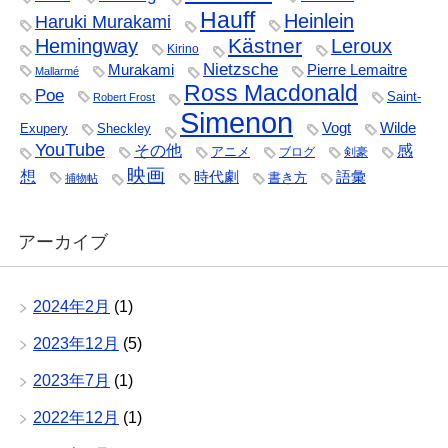
Hauff
Heinlein
Haruki Murakami
Kästner
Hemingway
Leroux
Kirino
Nietzsche
Murakami
Pierre Lemaitre
Mallarmé
Ross Macdonald
Poe
Saint-
Robert Frost
Simenon
Vogt
Wilde
Exupery
Sheckley
YouTube
その他
感
アニメ
ブログ
剣豪
映画
想
時代劇
語彙
書き方
捕物帖
アーカイブ
2024年2月
(1)
2023年12月
(5)
2023年7月
(1)
2022年12月
(1)