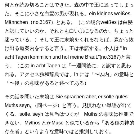
何とか読み切ることはできた。森の中で王に迷ってしまっ
た。そこに小さな白髪の男が現れる。ein kleines weißes
Männchen（no.3167）とある。（この場合weißes は白髪
と訳していいのか、それとも白い肌になるのか、ちょっと
迷っている。）そして王に末娘をくれるならば、森から抜
け出る道案内をすると言う。王は承諾する。小人は “ in
acht Tagen komm ich und hol meine Braut.”(no.3167)と言
う。（この in acht Tagen は「一週間後に」と訳すと思わ
れる。アクセス独和辞典では、in には「〜以内」の意味と
「〜後」の意味があると述べてある）
その話を聞いた末娘は Sie sprachen aber, er solle gutes
Muths seyn, （同ページ）と言う。見慣れない単語が出て
くる。solle, seyn は見当はつくが Muths の意味は推測で
きない。Mythos とかMuse と似ているから「ある種の神的
存在者」というような意味ではと推測しておく。