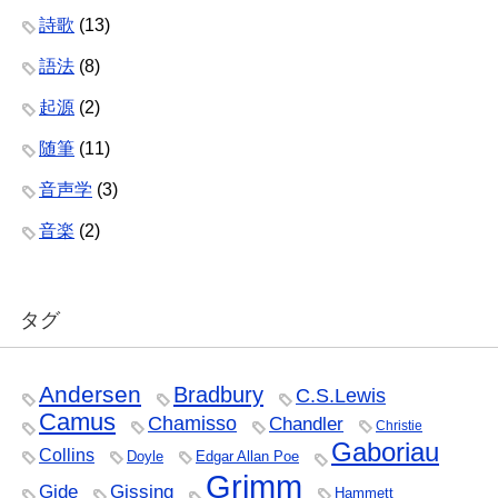
詩歌
(13)
語法
(8)
起源
(2)
随筆
(11)
音声学
(3)
音楽
(2)
タグ
Andersen
Bradbury
C.S.Lewis
Camus
Chamisso
Chandler
Christie
Gaboriau
Collins
Doyle
Edgar Allan Poe
Grimm
Gide
Gissing
Hammett