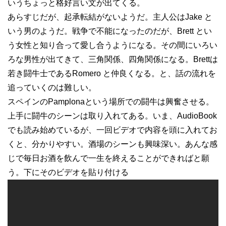
いうちょっと格好言い文が出てくる。
あらすじだが、起承転結がないようだ。主人公はJake と
いう男のようだ。戦争で不能になったのだが、Brett とい
う女性と知り合って愛し合うようになる。その間にいろい
ろな男性が出てきて、三角関係、四角関係になる。Brettは
若き闘牛士であるRomero と仲良くなる。と、話の流れを
追っていくのは難しい。
スペインのPamplonaという場所での闘牛は興奮させる。
上手に闘牛のシーンは取り入れてある。いま、AudioBook
でも読み始めているが、一回ビデオで内容を頭に入れてお
くと、分かりやすい。酒場のシーンも興味深い。あんな感
じで毎日お酒を飲んで一生を終えることができればと願
う。下にそのビデオを貼り付ける