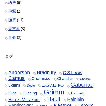
語法
(8)
起源
(2)
随筆
(11)
音声学
(3)
音楽
(2)
タグ
Andersen
Bradbury
C.S.Lewis
Camus
Chamisso
Chandler
Christie
Gaboriau
Collins
Doyle
Edgar Allan Poe
Grimm
Gide
Gissing
Hammett
Hauff
Heinlein
Haruki Murakami
Kästner
Hemingway
Leroux