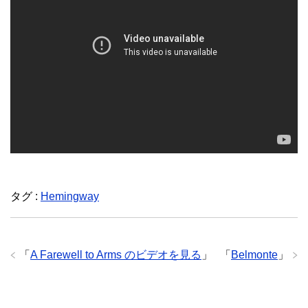
タグ :
Hemingway
「
A Farewell to Arms のビデオを見る
」
「
Belmonte
」