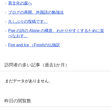
異文化の森へ
ブログの再開、外国語の勉強法
久しぶりの投稿です。
Poe の詩の Alone の構造、わかりやすくするために並
べなおす。
Fire and Ice （Frost)の仏独訳
訪問者の多い記事（過去1か月）
まだデータがありません。
昨日の閲覧数