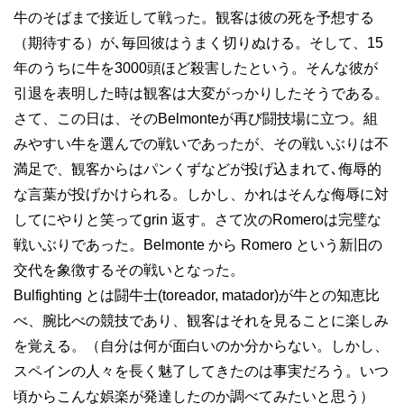
牛のそばまで接近して戦った。観客は彼の死を予想する
（期待する）が､毎回彼はうまく切りぬける。そして、15
年のうちに牛を3000頭ほど殺害したという。そんな彼が
引退を表明した時は観客は大変がっかりしたそうである。
さて、この日は、そのBelmonteが再び闘技場に立つ。組
みやすい牛を選んでの戦いであったが、その戦いぶりは不
満足で、観客からはパンくずなどが投げ込まれて､侮辱的
な言葉が投げかけられる。しかし、かれはそんな侮辱に対
してにやりと笑ってgrin 返す。さて次のRomeroは完璧な
戦いぶりであった。Belmonte から Romero という新旧の
交代を象徴するその戦いとなった。
Bulfighting とは闘牛士(toreador, matador)が牛との知恵比
べ、腕比べの競技であり、観客はそれを見ることに楽しみ
を覚える。（自分は何が面白いのか分からない。しかし、
スペインの人々を長く魅了してきたのは事実だろう。いつ
頃からこんな娯楽が発達したのか調べてみたいと思う）