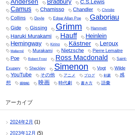
Andersen
Bradbury
C.S.Lewis
Camus
Chamisso
Chandler
Christie
Gaboriau
Collins
Doyle
Edgar Allan Poe
Grimm
Gide
Gissing
Hammett
Hauff
Heinlein
Haruki Murakami
Kästner
Hemingway
Leroux
Kirino
Nietzsche
Murakami
Pierre Lemaitre
Mallarmé
Ross Macdonald
Poe
Saint-
Robert Frost
Simenon
Vogt
Wilde
Exupery
Sheckley
YouTube
その他
感
アニメ
ブログ
剣豪
映画
想
時代劇
語彙
書き方
捕物帖
アーカイブ
2024年2月
(1)
2023年12月
(5)