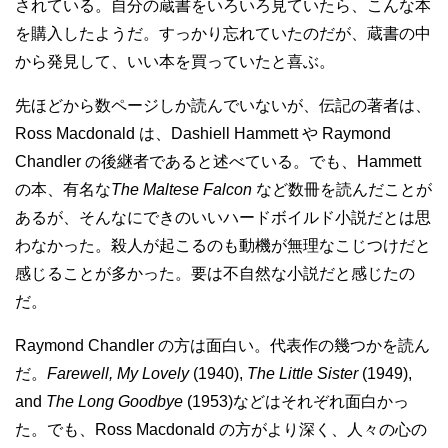
されている。自分の蔵書をいろいろ見ていたら、こんな本
を購入したようだ。すっかり忘れていたのだが、蔵書の中
から発見して、いい本を買っていたと喜ぶ。
先ほどから数ページしか読んでいないが、伝記の著者は、
Ross Macdonald は、Dashiell Hammett や Raymond
Chandler の後継者であると述べている。でも、Hammett
の本、有名な
The Maltese Falcon
など数冊を読んだことが
あるが、そんなにできのいいハードボイルド小説だとは思
わなかった。殺人が起こるのも動機が無理なこじつけだと
感じることが多かった。要は不自然な小説だと感じたの
だ。
Raymond Chandler の方は面白い。代表作の幾つかを読ん
だ。
Farewell, My Lovely
(1940),
The Little Sister
(1949),
and
The Long Goodbye
(1953)などはそれぞれ面白かっ
た。でも、Ross Macdonald の方がより深く、人々の心の