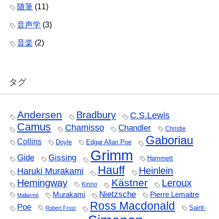
随筆
(11)
音声学
(3)
音楽
(2)
タグ
Andersen
Bradbury
C.S.Lewis
Camus
Chamisso
Chandler
Christie
Gaboriau
Collins
Doyle
Edgar Allan Poe
Grimm
Gide
Gissing
Hammett
Hauff
Heinlein
Haruki Murakami
Kästner
Hemingway
Leroux
Kirino
Nietzsche
Murakami
Pierre Lemaitre
Mallarmé
Ross Macdonald
Poe
Saint-
Robert Frost