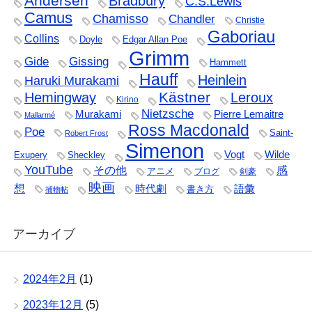
Andersen
Bradbury
C.S.Lewis
Camus
Chamisso
Chandler
Christie
Gaboriau
Collins
Doyle
Edgar Allan Poe
Grimm
Gide
Gissing
Hammett
Hauff
Heinlein
Haruki Murakami
Kästner
Hemingway
Leroux
Kirino
Nietzsche
Murakami
Pierre Lemaitre
Mallarmé
Ross Macdonald
Poe
Saint-
Robert Frost
Simenon
Vogt
Wilde
Exupery
Sheckley
YouTube
その他
感
アニメ
ブログ
剣豪
映画
想
時代劇
語彙
書き方
捕物帖
アーカイブ
2024年2月
(1)
2023年12月
(5)