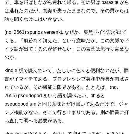
て、車を飛ばしながら連れて帰る。その男は parasite から
は逃れたのだが、意識を失ったままなので、その男からは
話を聞くわけにはいかない。
(no. 2561) spurlos versenkt. なぜか、突然ドイツ語が出て
くる。「痕跡なく消えた」という意味だが、この文脈でド
イツ語が出てくるのが解せない。この言葉は流行り言葉な
のか。
kindle 版で読んでいて、たしかに色々と便利なのだが、辞
書がイマイチである。プログレッシブ英和中辞典が内蔵さ
れているが、その機能に限界がある。たとえば、(no.
2655) pseudopod をいう語を調べたい。すると
pseudopodium と同じ意味とだけ書いてあるだけで、ジャ
ンプ機能がない。そこで行き止まりである。別の辞書に打
ち直して調べる必要がある。
slug たちがどうやら、分裂して増えているが、ときどき