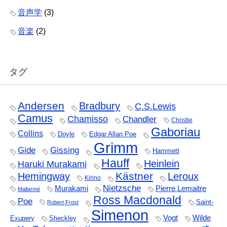
音声学
(3)
音楽
(2)
タグ
Andersen
Bradbury
C.S.Lewis
Camus
Chamisso
Chandler
Christie
Gaboriau
Collins
Doyle
Edgar Allan Poe
Grimm
Gide
Gissing
Hammett
Hauff
Heinlein
Haruki Murakami
Kästner
Hemingway
Leroux
Kirino
Nietzsche
Murakami
Pierre Lemaitre
Mallarmé
Ross Macdonald
Poe
Saint-
Robert Frost
Simenon
Vogt
Wilde
Exupery
Sheckley