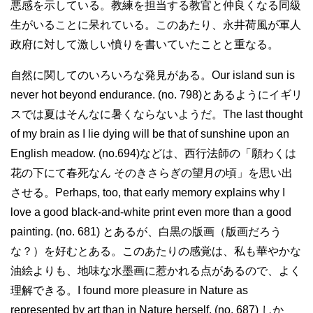
悪感を示している。教練を担当する教官と仲良くなる同級
生がいることに呆れている。このあたり、永井荷風が軍人
政府に対して激しい憤りを書いていたことと重なる。
自然に関してのいろいろな発見がある。Our island sun is
never hot beyond endurance. (no. 798)とあるようにイギリ
スでは夏はそんなに暑くならないようだ。The last thought
of my brain as I lie dying will be that of sunshine upon an
English meadow. (no.694)などは、西行法師の「願わくは
花の下にて春死なん そのきさらぎの望月の頃」を思い出
させる。Perhaps, too, that early memory explains why I
love a good black-and-white print even more than a good
painting. (no. 681) とあるが、白黒の版画（版画だろう
な？）を好むとある。このあたりの感覚は、私も華やかな
油絵よりも、地味な水墨画に惹かれる点があるので、よく
理解できる。I found more pleasure in Nature as
represented by art than in Nature herself. (no. 687) しか