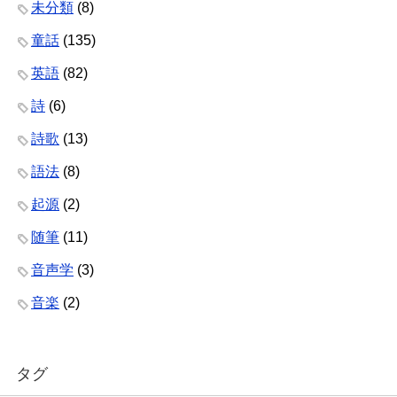
未分類
(8)
童話
(135)
英語
(82)
詩
(6)
詩歌
(13)
語法
(8)
起源
(2)
随筆
(11)
音声学
(3)
音楽
(2)
タグ