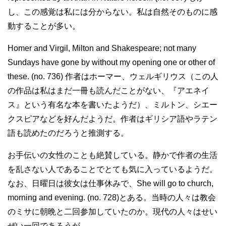
し、この感覚は私には分からない。私は自然そのものに感
動することが多い。
Homer and Virgil, Milton and Shakespeare; not many
Sundays have gone by without my opening one or other of
these. (no. 736) 作者はホーマー、ウェルギリウス（この人
の作品は私はまだ一冊も読んだことがない、『アエネイ
ス』という有名な本を書いたようだ）、ミルトン、シエー
クスピアなどを好んだようだ。作者はギリシア語やラテン
語も読めたのだろうと推測する。
お手伝いの女性のことも絶賛している。静かで作者の生活
を乱さない人であることでとても気に入っているようだ。
なお、日曜日は彼女は仕事休みで、She will go to church,
morning and evening. (no. 728)とある。当時の人々は教会
のミサに朝晩と二回参加していたのか。現代の人々はせい
ぜい一回であろうが。