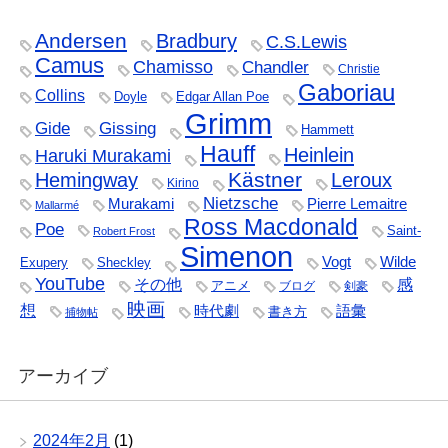
Andersen
Bradbury
C.S.Lewis
Camus
Chamisso
Chandler
Christie
Gaboriau
Collins
Doyle
Edgar Allan Poe
Grimm
Gide
Gissing
Hammett
Hauff
Heinlein
Haruki Murakami
Kästner
Hemingway
Leroux
Kirino
Nietzsche
Murakami
Pierre Lemaitre
Mallarmé
Ross Macdonald
Poe
Saint-
Robert Frost
Simenon
Vogt
Wilde
Exupery
Sheckley
YouTube
その他
感
アニメ
ブログ
剣豪
映画
想
時代劇
語彙
書き方
捕物帖
アーカイブ
2024年2月
(1)