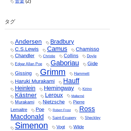
音楽
(2)
タグ
Andersen
Bradbury
Camus
C.S.Lewis
Chamisso
Chandler
Collins
Doyle
Christie
Gaboriau
Gide
Edgar Allan Poe
Grimm
Gissing
Hammett
Hauff
Haruki Murakami
Heinlein
Hemingway
Kirino
Kästner
Leroux
Mallarmé
Nietzsche
Murakami
Pierre
Ross
Poe
Lemaitre
Robert Frost
Macdonald
Saint-Exupery
Sheckley
Simenon
Vogt
Wilde