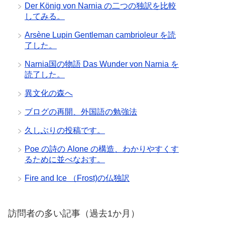
Der König von Narnia の二つの独訳を比較
してみる。
Arsène Lupin Gentleman cambrioleur を読
了した。
Narnia国の物語 Das Wunder von Narnia を
読了した。
異文化の森へ
ブログの再開、外国語の勉強法
久しぶりの投稿です。
Poe の詩の Alone の構造、わかりやすくす
るために並べなおす。
Fire and Ice （Frost)の仏独訳
訪問者の多い記事（過去1か月）