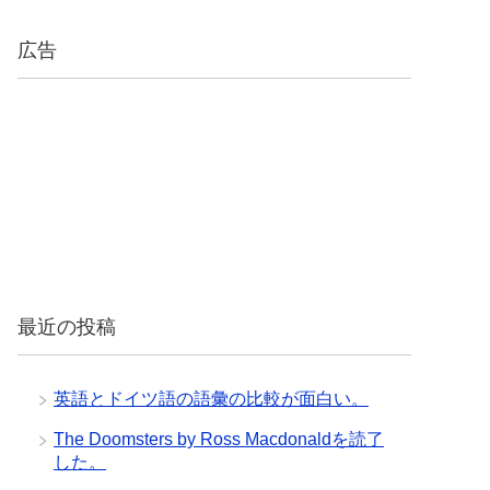
広告
最近の投稿
英語とドイツ語の語彙の比較が面白い。
The Doomsters by Ross Macdonaldを読了
した。