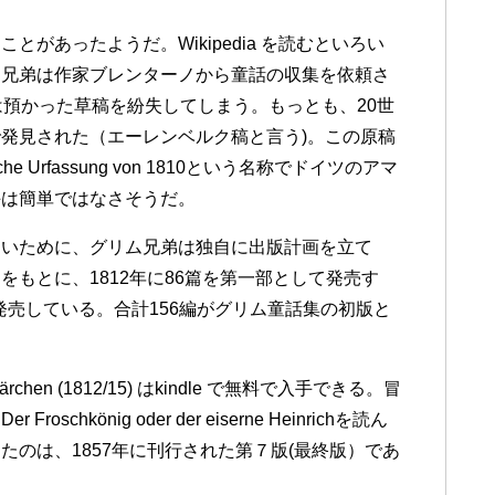
があったようだ。Wikipedia を読むといろい
ム兄弟は作家ブレンターノから童話の収集を依頼さ
は預かった草稿を紛失してしまう。もっとも、20世
発見された（エーレンベルク稿と言う)。この原稿
hriftliche Urfassung von 1810という名称でドイツのアマ
手は簡単ではなさそうだ。
ないために、グリム兄弟は独自に出版計画を立て
もとに、1812年に86篇を第一部として発売す
て発売している。合計156編がグリム童話集の初版と
rchen (1812/15) はkindle で無料で入手できる。冒
könig oder der eiserne Heinrichを読ん
のは、1857年に刊行された第７版(最終版）であ
。