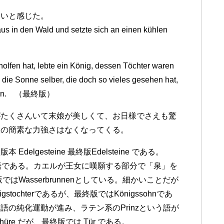
白いと感じた。
aus in den Wald und setzte sich an einen kühlen
olfen hat, lebte ein König, dessen Töchter waren
 die Sonne selber, die doch so vieles gesehen hat,
 schien. （最終版）
がたくさんいて末娘が美しくて、お日様でさえも驚
版の簡素な力強さはなくなってくる。
lgesteine 最終版Edelsteine である。
いない語である。カエルが王女に嘆願する部分で「泉」を
版ではWasserbrunnenとしている。細かいことだが
stochterであるが、最終版ではKönigssohnであ
の純化運動が進み、ラテン系のPrinzという語が
re だが、最終版では Tür である。