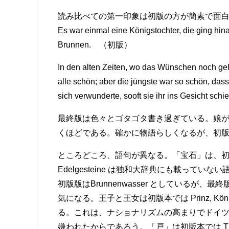
読み比べての第一印象は初版の方が簡素で面
Es war einmal eine Königstochter, die ging hin
Brunnen. （初版）
In den alten Zeiten, wo das Wünschen noch geh
alle schön; aber die jüngste war so schön, dass
sich verwunderte, sooft sie ihr ins Gesicht
最終版は色々とゴタゴタ書き過ぎている。娘
くほどである。確かに物語らしくなるが、初
ところどころ、語句が異なる。「宝石」は、初版本 Ede
Edelgesteine は独和大辞典にも載って
初版版はBrunnenwasser としているが、最終
気になる。王子と王女は初版本では Prinz, König
る。これは、ナショナリズムの高まりでドイツ語
嫌われたからであろう。「戸」は初版本では Thü