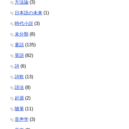
方法論
(3)
日本語の未来
(1)
時代小説
(3)
未分類
(8)
童話
(135)
英語
(82)
詩
(6)
詩歌
(13)
語法
(8)
起源
(2)
随筆
(11)
音声学
(3)