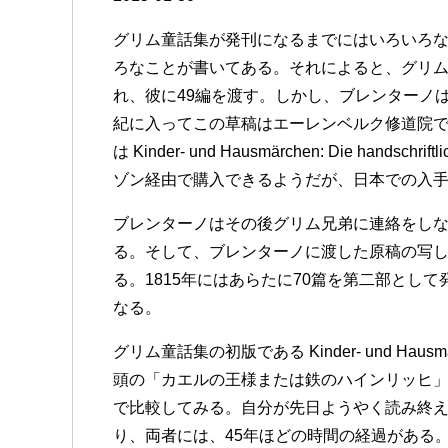
グリム童話集が発刊になるまでにはいろいろなこと
ろなことが書いてある。それによると、グリ
れ、彼に49編を渡す。しかし、ブレンターノ
紀に入ってこの草稿はエーレンベルク修道院で
は Kinder- und Hausmärchen: Die handsc
ゾン経由で購入できるようだが、日本での入
ブレンターノはその後グリム兄弟に連絡をし
る。そして、ブレンターノに渡した原稿の写しを
る。1815年にはあらたに70篇を第二部とし
なる。
グリム童話集の初版である Kinder- und Hausmä
頭の「カエルの王様または鉄のハインリッヒ」Der Frosch
で比較してみる。自分が先日ようやく読み終えた
り、両者には、45年ほどの時間の経過がある