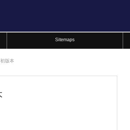
Sitemaps
の初版本
本