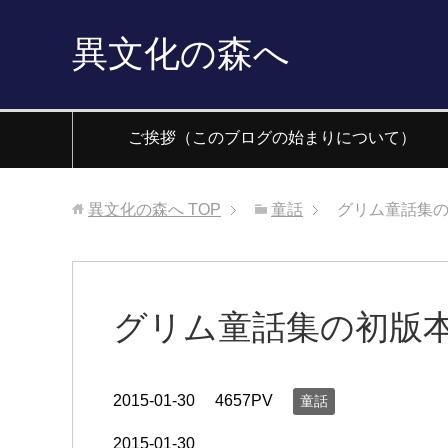
異文化の森へ
ご挨拶（このブログの始まりについて）
異文化の森へ
TOP
童話
グリム童話集
グリム童話集の初版
2015-01-30
4657PV
童話
2015-01-30