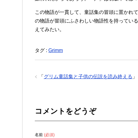
この物語が一貫して、童話集の冒頭に置かれ
の物語が冒頭にふさわしい物語性を持ってい
えてみたい。
タグ :
Grimm
「
グリム童話集と子供の伝説を読み終える
」
コメントをどうぞ
名前
(必須)