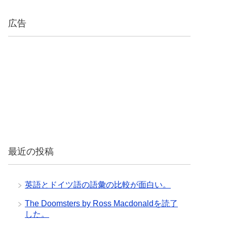
広告
最近の投稿
英語とドイツ語の語彙の比較が面白い。
The Doomsters by Ross Macdonaldを読了
した。