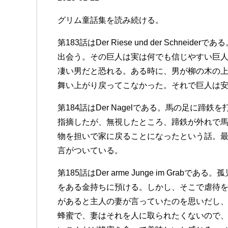
グリム童話集を読み続ける。
第183話はDer Riese und der Schn
出会う。その巨人は実は何でも信じやすい巨
凄い男だと恐れる。ある時に、男が柳の木の
舞い上がり戻ってこなかった。それで巨人は
第184話はDer Nagelである。馬の足に
指摘したが、無視したところ、蹄鉄が外れで
物を担いで家に戻ることになったという話。最後に急がば回れ
言がついている。
第185話はDer arme Junge im Grabであ
をある金持ちに預ける。しかし、そこで虐待
があると主人の妻が言っていたのを思いだし
蜂蜜で、妻はそれを人に取られたくないので