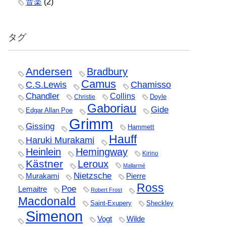
音楽
(2)
タグ
Andersen
Bradbury
Camus
C.S.Lewis
Chamisso
Chandler
Collins
Doyle
Christie
Gaboriau
Gide
Edgar Allan Poe
Grimm
Gissing
Hammett
Hauff
Haruki Murakami
Heinlein
Hemingway
Kirino
Kästner
Leroux
Mallarmé
Nietzsche
Murakami
Pierre
Ross
Poe
Lemaitre
Robert Frost
Macdonald
Saint-Exupery
Sheckley
Simenon
Vogt
Wilde