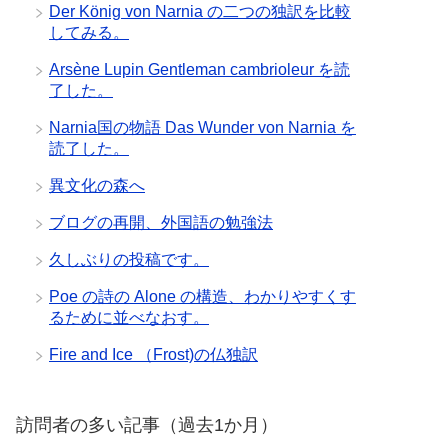
Der König von Narnia の二つの独訳を比較
してみる。
Arsène Lupin Gentleman cambrioleur を読
了した。
Narnia国の物語 Das Wunder von Narnia を
読了した。
異文化の森へ
ブログの再開、外国語の勉強法
久しぶりの投稿です。
Poe の詩の Alone の構造、わかりやすくす
るために並べなおす。
Fire and Ice （Frost)の仏独訳
訪問者の多い記事（過去1か月）