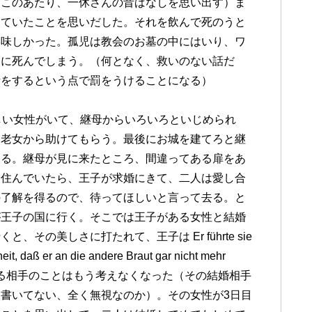
（このあたり、一休さんの昔ばなしを思い出す）ま
っていたことを思いだした。それを飲んで死のうと
美味しかった。孤児は教会のお墓の中にはいり、ワ
遂に死んでしまう。（何となく、救いのない話だ
活をするという点で罰をうけることになる）
。これは貧しい女性がいて、継母からいろいろといじめられ
回老女から助けてもらう。最後にお城を建てろと継
てる。継母が見に来たところ、間違ってある扉をあ
に住んでいたら、王子が求婚にきて、二人は愛し合
の了解を得るので、待ってほしいと言って去る。と
が王子の国に行く。そこでは王子がある女性と結婚
その美しさに打たれて、王子は Er führte sie
it, daß er an die andere Braut gar nicht mehr
れから結婚する相手のことはもう考えなくなった（その結婚相手
書いてない、全く無視なのか）。その女性が3日目