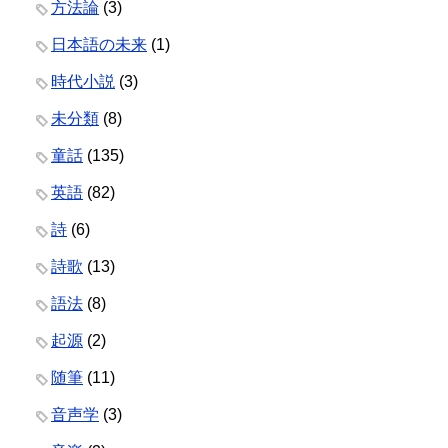
方法論
(3)
日本語の未来
(1)
時代小説
(3)
未分類
(8)
童話
(135)
英語
(82)
詩
(6)
詩歌
(13)
語法
(8)
起源
(2)
随筆
(11)
音声学
(3)