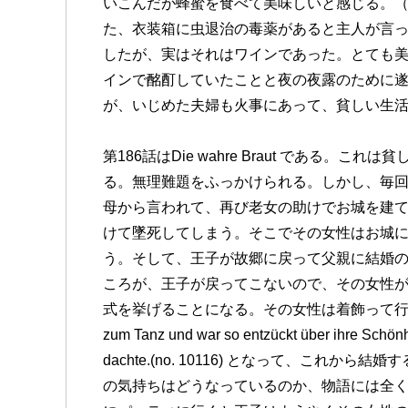
いこんだが蜂蜜を食べて美味しいと感じる。
た、衣装箱に虫退治の毒薬があると主人が言
したが、実はそれはワインであった。とても
インで酩酊していたことと夜の夜露のために
が、いじめた夫婦も火事にあって、貧しい生
第186話はDie wahre Braut である
る。無理難題をふっかけられる。しかし、毎
母から言われて、再び老女の助けでお城を建
けて墜死してしまう。そこでその女性はお城
う。そして、王子が故郷に戻って父親に結婚
ころが、王子が戻ってこないので、その女性
式を挙げることになる。その女性は着飾って行くと、
zum Tanz und war so entzückt über ihre Schönhe
dachte.(no. 10116) となって、こ
の気持ちはどうなっているのか、物語には全く