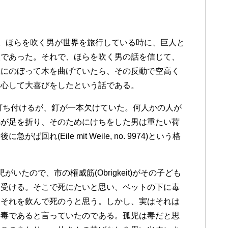
eiderである。ほらを吹く男が世界を旅行している時に、巨人と
人であった。それで、ほらを吹く男の話を信じて、
上にのぼって木を曲げていたら、その反動で空高く
安心して大喜びをしたという話である。
蹄鉄を打ち付けるが、釘が一本欠けていた。何人かの人が
馬が足を折り、そのためにけちをした男は重たい荷
(Eile mit Weile, no. 9974)という格
る。孤児がいたので、市の権威筋(Obrigkeit)がその子ども
を受ける。そこで死にたいと思い、ベットの下に毒
、それを飲んで死のうと思う。しかし、実はそれは
、毒であると言っていたのである。孤児は毒だと思