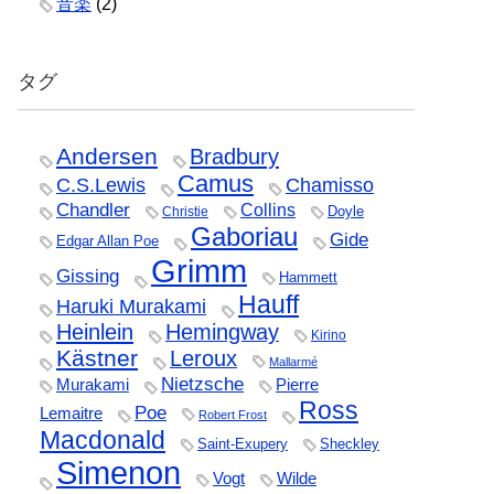
音楽
(2)
タグ
Andersen
Bradbury
Camus
C.S.Lewis
Chamisso
Chandler
Collins
Doyle
Christie
Gaboriau
Gide
Edgar Allan Poe
Grimm
Gissing
Hammett
Hauff
Haruki Murakami
Heinlein
Hemingway
Kirino
Kästner
Leroux
Mallarmé
Nietzsche
Murakami
Pierre
Ross
Poe
Lemaitre
Robert Frost
Macdonald
Saint-Exupery
Sheckley
Simenon
Vogt
Wilde