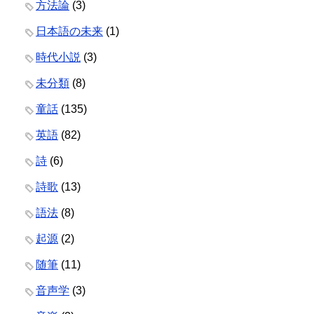
方法論
(3)
日本語の未来
(1)
時代小説
(3)
未分類
(8)
童話
(135)
英語
(82)
詩
(6)
詩歌
(13)
語法
(8)
起源
(2)
随筆
(11)
音声学
(3)