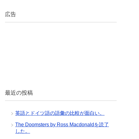
広告
最近の投稿
英語とドイツ語の語彙の比較が面白い。
The Doomsters by Ross Macdonaldを読了
した。