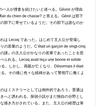
 の部下の一人が捜査を続けたいと述べる。Gévrol が理由
lair du chien de chasse? と答える。Gérol は部下
その部下に寄せているようだ。その部下は誰なのか
は Lecoq であった。はじめて主人公が登場し
。C’était un garçon de vingt-cinq
。（『黄色い部屋の謎』の主人公がかなりの若輩であったことを思
q avait reçu une bonne et solide
いる。しかし、両親が亡くなり、Désormais il était
, (p.239) となる。その後に色々な経緯があって警視庁に働くよ
るのはミステリーとしては例外的であろう。普通は
解きへと誘われる。探偵小説がまだ独自の分野とし
うな描き方がされている。また、主人公の経歴は筆