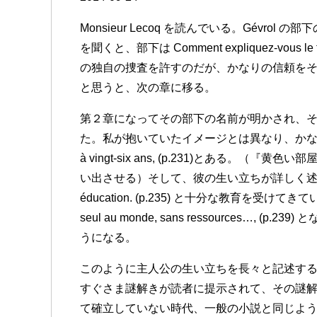
Monsieur Lecoq を読んでいる。Gévrol
を聞くと、部下は Comment expliquez-vous le f
の独自の捜査を許すのだが、かなりの信頼を
と思うと、次の章に移る。
第２章になってその部下の名前が明かされ、それ
た。私が抱いていたイメージとは異なり、かなりの若輩のようだ
à vingt-six ans, (p.231)とある
い出させる）そして、彼の生い立ちが詳しく述べられる。Leco
éducation. (p.235) と十分な教育を受けてきて
seul au monde, sans ressources…
うになる。
このように主人公の生い立ちを長々と記述す
すぐさま謎解きが読者に提示されて、その謎
て確立していない時代、一般の小説と同じよ