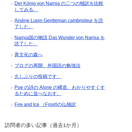
Der König von Narnia の二つの独訳を比較
してみる。
Arsène Lupin Gentleman cambrioleur を読
了した。
Narnia国の物語 Das Wunder von Narnia を
読了した。
異文化の森へ
ブログの再開、外国語の勉強法
久しぶりの投稿です。
Poe の詩の Alone の構造、わかりやすくす
るために並べなおす。
Fire and Ice （Frost)の仏独訳
訪問者の多い記事（過去1か月）