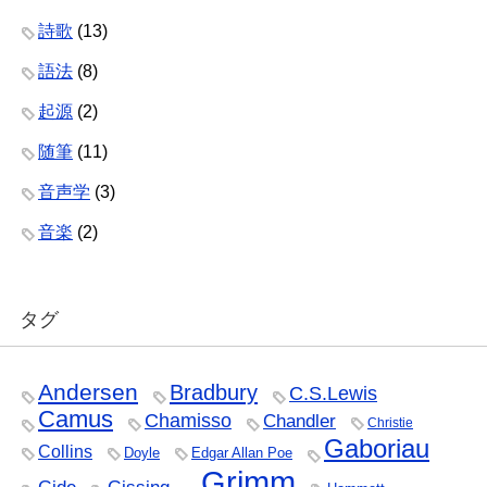
詩歌
(13)
語法
(8)
起源
(2)
随筆
(11)
音声学
(3)
音楽
(2)
タグ
Andersen
Bradbury
C.S.Lewis
Camus
Chamisso
Chandler
Christie
Gaboriau
Collins
Doyle
Edgar Allan Poe
Grimm