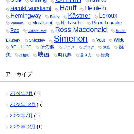
Gide
Gissing
Hammett
Hauff
Heinlein
Haruki Murakami
Kästner
Hemingway
Leroux
Kirino
Nietzsche
Murakami
Pierre Lemaitre
Mallarmé
Ross Macdonald
Poe
Saint-
Robert Frost
Simenon
Vogt
Wilde
Exupery
Sheckley
YouTube
その他
感
アニメ
ブログ
剣豪
映画
想
時代劇
語彙
書き方
捕物帖
アーカイブ
2024年2月
(1)
2023年12月
(5)
2023年7月
(1)
2022年12月
(1)