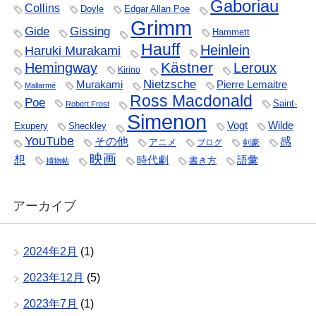
Gaboriau
Collins
Doyle
Edgar Allan Poe
Grimm
Gide
Gissing
Hammett
Hauff
Heinlein
Haruki Murakami
Kästner
Hemingway
Leroux
Kirino
Nietzsche
Murakami
Pierre Lemaitre
Mallarmé
Ross Macdonald
Poe
Saint-
Robert Frost
Simenon
Vogt
Wilde
Exupery
Sheckley
YouTube
その他
感
アニメ
ブログ
剣豪
映画
想
時代劇
語彙
書き方
捕物帖
アーカイブ
2024年2月
(1)
2023年12月
(5)
2023年7月
(1)