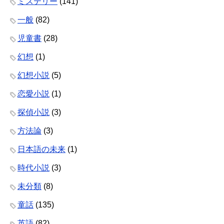
ミステリー
(141)
一般
(82)
児童書
(28)
幻想
(1)
幻想小説
(5)
恋愛小説
(1)
探偵小説
(3)
方法論
(3)
日本語の未来
(1)
時代小説
(3)
未分類
(8)
童話
(135)
英語
(82)