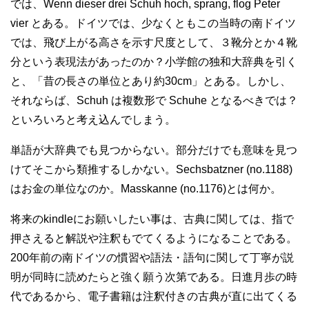
では、Wenn dieser drei Schuh hoch, sprang, flog Peter
vier とある。ドイツでは、少なくともこの当時の南ドイツ
では、飛び上がる高さを示す尺度として、３靴分とか４靴
分という表現法があったのか？小学館の独和大辞典を引く
と、「昔の長さの単位とあり約30cm」とある。しかし、
それならば、Schuh は複数形で Schuhe となるべきでは？
といろいろと考え込んでしまう。
単語が大辞典でも見つからない。部分だけでも意味を見つ
けてそこから類推するしかない。Sechsbatzner (no.1188)
はお金の単位なのか。Masskanne (no.1176)とは何か。
将来のkindleにお願いしたい事は、古典に関しては、指で
押さえると解説や注釈もでてくるようになることである。
200年前の南ドイツの慣習や語法・語句に関して丁寧が説
明が同時に読めたらと強く願う次第である。日進月歩の時
代であるから、電子書籍は注釈付きの古典が直に出てくる