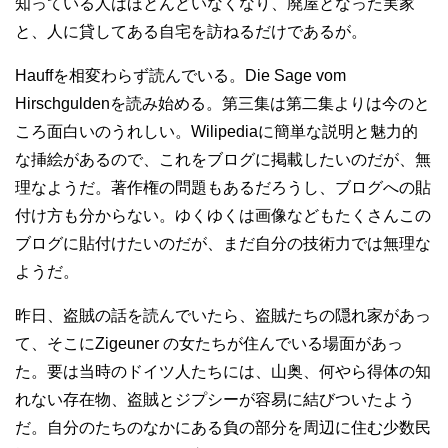
知っている人はほとんどいなくなり、廃屋となった実家
と、人に貸してある自宅を訪ねるだけであるが。
Hauffを相変わらず読んでいる。Die Sage vom
Hirschguldenを読み始める。第三集は第二集よりは今のと
ころ面白いのうれしい。Wilipediaに簡単な説明と魅力的
な挿絵があるので、これをブログに掲載したいのだが、無
理なようだ。著作権の問題もあるだろうし、ブログへの貼
付け方も分からない。ゆくゆくは画像などもたくさんこの
ブログに貼付けたいのだが、まだ自分の技術力では無理な
ようだ。
昨日、盗賊の話を読んでいたら、盗賊たちの隠れ家があっ
て、そこにZigeuner の女たちが住んでいる場面があっ
た。要は当時のドイツ人たちには、山奥、何やら得体の知
れない存在物、盗賊とジプシーが容易に結びついたよう
だ。自分のたちのなかにある負の部分を周辺に住む少数民