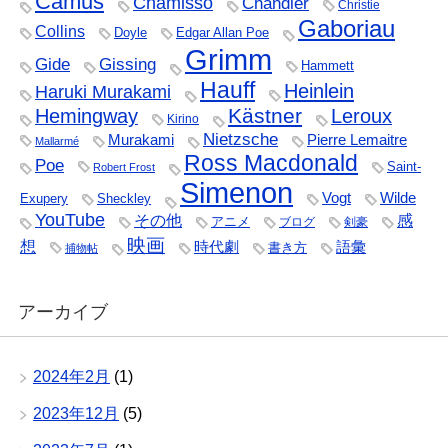
Camus
Chamisso
Chandler
Christie
Gaboriau
Collins
Doyle
Edgar Allan Poe
Grimm
Gide
Gissing
Hammett
Hauff
Heinlein
Haruki Murakami
Kästner
Hemingway
Leroux
Kirino
Nietzsche
Murakami
Pierre Lemaitre
Mallarmé
Ross Macdonald
Poe
Saint-
Robert Frost
Simenon
Vogt
Wilde
Exupery
Sheckley
YouTube
その他
感
アニメ
ブログ
剣豪
映画
想
時代劇
語彙
書き方
捕物帖
アーカイブ
2024年2月
(1)
2023年12月
(5)