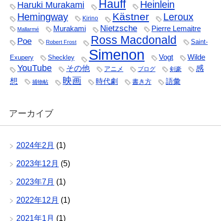
Hauff
Heinlein
Haruki Murakami
Kästner
Hemingway
Leroux
Kirino
Nietzsche
Murakami
Pierre Lemaitre
Mallarmé
Ross Macdonald
Poe
Saint-
Robert Frost
Simenon
Vogt
Wilde
Exupery
Sheckley
YouTube
その他
感
アニメ
ブログ
剣豪
映画
想
時代劇
語彙
書き方
捕物帖
アーカイブ
2024年2月
(1)
2023年12月
(5)
2023年7月
(1)
2022年12月
(1)
2021年1月
(1)