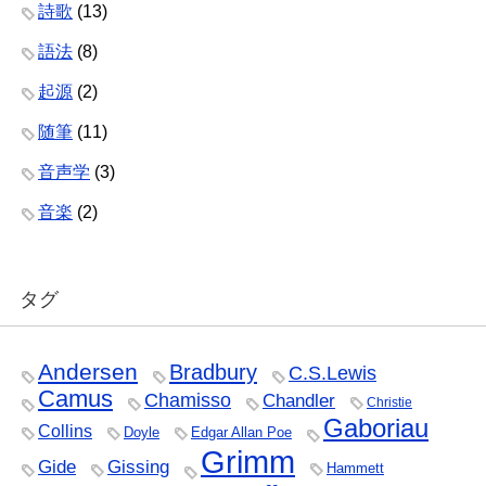
詩歌
(13)
語法
(8)
起源
(2)
随筆
(11)
音声学
(3)
音楽
(2)
タグ
Andersen
Bradbury
C.S.Lewis
Camus
Chamisso
Chandler
Christie
Gaboriau
Collins
Doyle
Edgar Allan Poe
Grimm
Gide
Gissing
Hammett