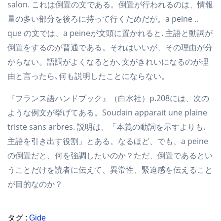
salon. これは倒置の文である。倒置が行われるのは、情報
量の多い部分を後ろに持って行くためだが。a peine ..
que の文では、a peineが文頭に置かれると､主語と動詞が
倒置をするのが普通である。それはいいが、その理由が分
からない。語調がよくなるとか､文がきれいになるのが理
由と言ったら､何も説明したことにならない。
『フランス語ハンドブック』（白水社）p.208には、次の
ような例文が挙げてある。Soudain apparait une plaine
triste sans arbres. 説明は、「本義の動詞を示すよりも､
主語を引き出す役割」とある。なるほど、でも、a peine
の倒置だと、何を強調したいのか？ただ、倒置であるとい
うことだけを読者に伝えて、異常性、緊迫感を伝えること
が目的なのか？
タグ :
Gide