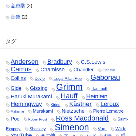
音声学
(3)
音楽
(2)
タグ
Andersen
Bradbury
C.S.Lewis
Camus
Chamisso
Chandler
Christie
Gaboriau
Collins
Doyle
Edgar Allan Poe
Grimm
Gide
Gissing
Hammett
Hauff
Heinlein
Haruki Murakami
Kästner
Hemingway
Leroux
Kirino
Nietzsche
Murakami
Pierre Lemaitre
Mallarmé
Ross Macdonald
Poe
Saint-
Robert Frost
Simenon
Vogt
Wilde
Exupery
Sheckley
YouTube
その他
感
アニメ