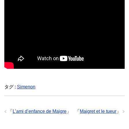
タグ :
Simenon
「
L’ami d’enfance de Maigre
」
「
Maigret et le tueur
」