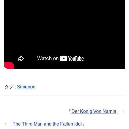
タグ :
Simenon
「
Der König Von Narnia
」
「
The Third Man and the Fallen Idol
」