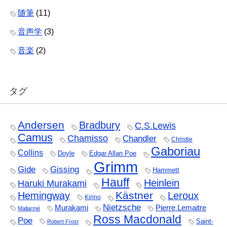
随筆
(11)
音声学
(3)
音楽
(2)
タグ
Andersen
Bradbury
C.S.Lewis
Camus
Chamisso
Chandler
Christie
Gaboriau
Collins
Doyle
Edgar Allan Poe
Grimm
Gide
Gissing
Hammett
Hauff
Heinlein
Haruki Murakami
Kästner
Hemingway
Leroux
Kirino
Nietzsche
Murakami
Pierre Lemaitre
Mallarmé
Ross Macdonald
Poe
Saint-
Robert Frost